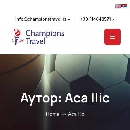
info@championstravel.rs
+381114048571
Аутор:
Aca Ilic
Home
Aca Ilic