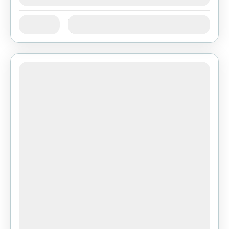
август 7, 2026
(Available)
јан
феб
мар
апр
мај
јун
Availability:
јул
авг
сеп
окт
нов
дец