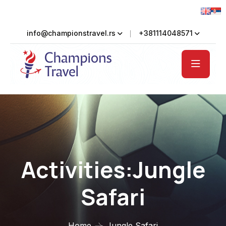
info@championstravel.rs
+381114048571
Activities:Jungle
Safari
Home
Jungle Safari