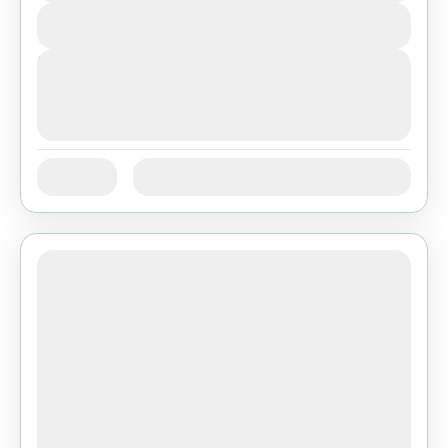
View Details
Next Departures
август 5, 2026
(Available)
август 6, 2026
(Available)
август 7, 2026
(Available)
јан
феб
мар
апр
мај
јун
Availability:
јул
авг
сеп
окт
нов
дец