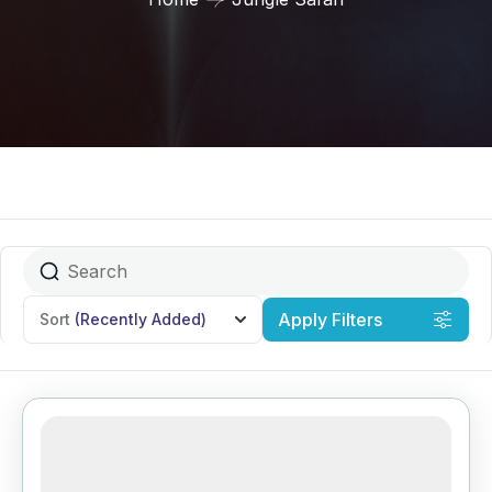
Apply Filters
Sort
(Recently Added)