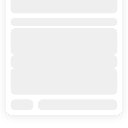
Short Trek around Pokhara
Bhutan
,
India
,
Tibet
Easy
View Details
Next Departures
август 5, 2026
(Available)
август 6, 2026
(Available)
август 7, 2026
(Available)
јан
феб
мар
апр
мај
јун
Availability:
јул
авг
сеп
окт
нов
дец