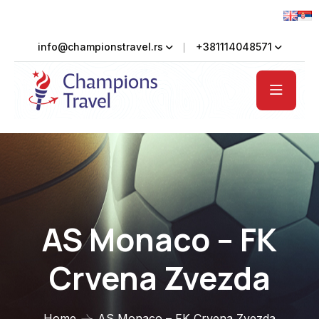
info@championstravel.rs
+381114048571
AS Monaco – FK
Crvena Zvezda
Home
AS Monaco – FK Crvena Zvezda