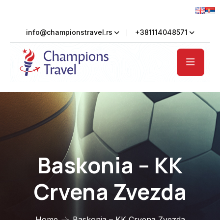
info@championstravel.rs
+381114048571
Baskonia – KK
Crvena Zvezda
Home
Baskonia – KK Crvena Zvezda