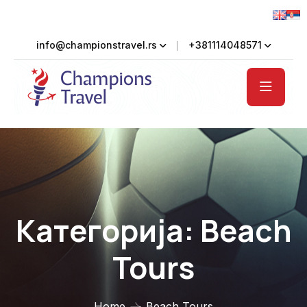
info@championstravel.rs
+381114048571
Категорија:
Beach
Tours
Home
Beach Tours