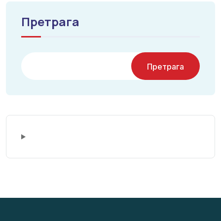
Претрага
Претрага