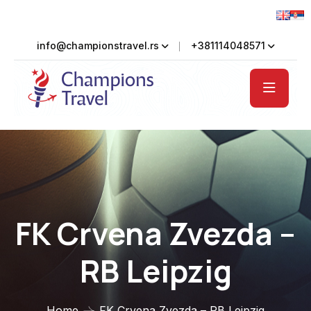
info@championstravel.rs
+381114048571
FK Crvena Zvezda –
RB Leipzig
Home
FK Crvena Zvezda – RB Leipzig