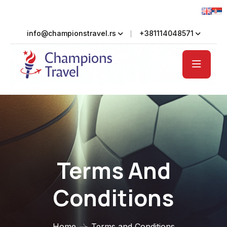
info@championstravel.rs
+381114048571
Terms And
Conditions
Home
Terms and Conditions